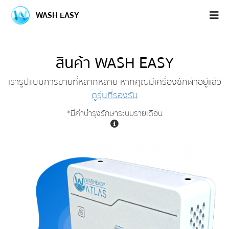
WASH EASY
สินค้า WASH EASY
เรารูปแบบการขายที่หลากหลาย หากคุณมีเครื่องซักผ้าอยู่แล้ว
ดูรุ่นที่รองรับ
*มีค่าบำรุงรักษาระบบรายเดือน
*ค่า
บำรุง
รักษา
ระบบ
เดือน
ละ
100
บาท/